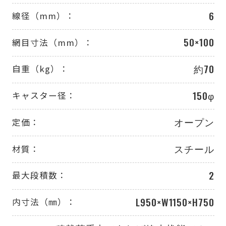
6
線径（mm）：
50×100
網目寸法（mm）：
約70
自重（kg）：
150φ
キャスター径：
オープン
定価：
スチール
材質：
2
最大段積数：
L950×W1150×H750
内寸法（㎜）：