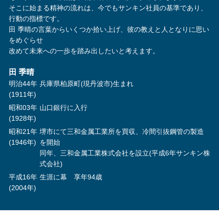
そこに始まる精神の流れは、今でもサンキン社員の基準であり、
行動の指標です。
田 季晴の言葉からいくつか拾い上げ、彼の教えと人となりに思い
をめぐらせ
改めて未来への一歩を踏み出したいと考えます。
田 季晴
明治44年
兵庫県柏原町(現丹波市)生まれ
(1911年)
昭和
0
3年
山口銀行に入行
(1928年)
昭和21年
堺市にて三和金属工業所を買収、冷間引抜鋼管の製造
(1946年)
を開始
同年、三和金属工業株式会社を設立(平成6年サンキン株
式会社)
平成16年
生涯に幕 享年94歳
(2004年)