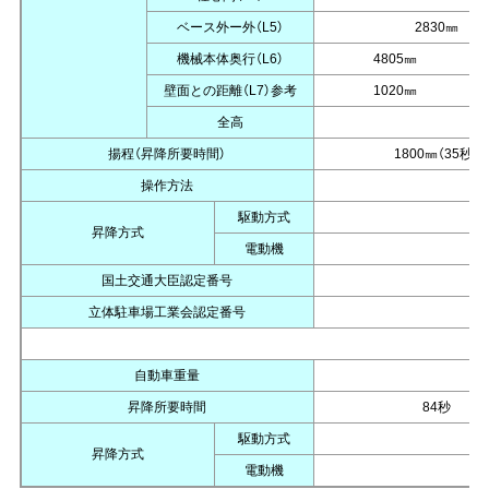
ベース外ー外（L5）
2830㎜
機械本体奥行（L6）
4805㎜
壁面との距離（L7）参考
1020㎜
全高
揚程（昇降所要時間）
1800㎜（35秒）
操作方法
駆動方式
昇降方式
電動機
国土交通大臣認定番号
立体駐車場工業会認定番号
自動車重量
昇降所要時間
84秒
駆動方式
昇降方式
電動機