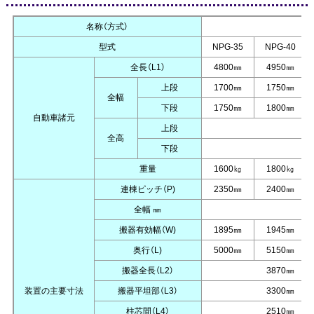
名称（方式）
型式
NPG-35
NPG-40
全長（L1）
4800㎜
4950㎜
上段
1700㎜
1750㎜
全幅
下段
1750㎜
1800㎜
自動車諸元
上段
全高
下段
重量
1600㎏
1800㎏
連棟ピッチ（P)
2350㎜
2400㎜
全幅 ㎜
搬器有効幅（W)
1895㎜
1945㎜
奥行（L)
5000㎜
5150㎜
搬器全長（L2）
3870㎜
装置の主要寸法
搬器平坦部（L3）
3300㎜
柱芯間（L4）
2510㎜